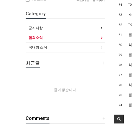
“
84
Category
소
83
“
82
공지사항
필
81
협회소식
식
80
국내외 소식
필
79
최근글
+
식
78
필
77
식
76
글이 없습니다.
필
75
필
74
Comments
+