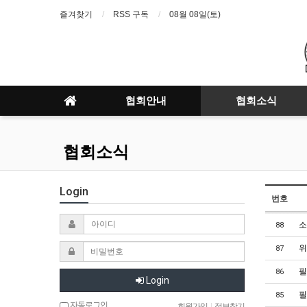
즐겨찾기
RSS 구독
08월 08일(토)
협회안내
협회소식
협회소식
Login
번호
소
88
위
87
필
86
Login
필
85
자동로그인
회원가입
|
정보찾기