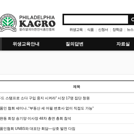
위생교육
식품
신청서
장학금
뉴스
|
|
|
|
위생교육안내
질의답변
자료실
제목
푸드 스탬프로 소다 구입 중지 시켜라” 시장 17명 집단 청원
품인 협회 세미나..“부동산 세 어필 변호사 없이 직접도 가능”
완동 회장 송기양 이사장 48차 총연 총회 참석
품인협회 UNBS와 대표단 회담—상호 발전 다짐