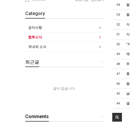
필
54
Category
필
53
식
52
공지사항
식
51
협회소식
“
50
국내외 소식
제
49
최근글
+
푸
48
총
47
필
46
글이 없습니다.
날
45
셀
44
Comments
+