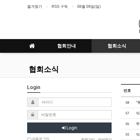
즐겨찾기
RSS 구독
08월 09일(일)
협회안내
협회소식
협회소식
Login
번호
“
58
식
57
우
56
Login
식
55
자동로그인
회원가입
|
정보찾기