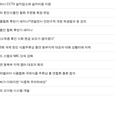
라시 CCTV 설치업소에 설치비용 지원
라 한인식품인 협회 우완동 회장 유임
품협회 후반기 세미나?연말연시 안전수칙 개정 위생법규 등 강의
품인 협회 후반기 세미나
저소득층 흑인 사회 현금 보조가 끊어졌다”
3회 국제 한인 식품주류상 총연 동부지역 대표자 대회 성황리에 마쳐
드 스탬프 WIC 단속 강화
연 동북부 지역 챕터 대표자 회의
라델피아 식품협회 국제식품 주류상 총 연합회 총회 참석
씨가 더워지면 “식중독 주의하세요”
프 오더링 시스템 개발