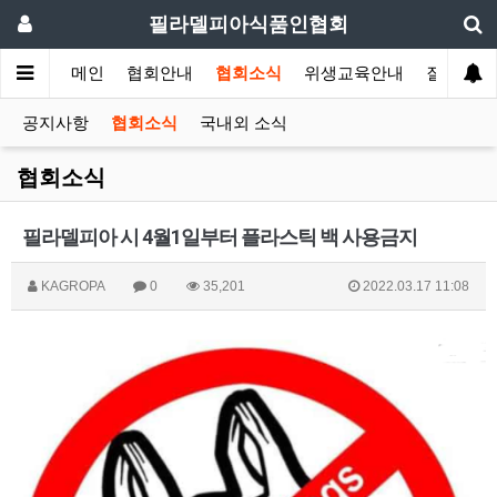
필라델피아식품인협회
메인
협회안내
협회소식
위생교육안내
질의답변
공지사항
협회소식
국내외 소식
협회소식
필라델피아 시 4월1일부터 플라스틱 백 사용금지
KAGROPA
0
35,201
2022.03.17 11:08