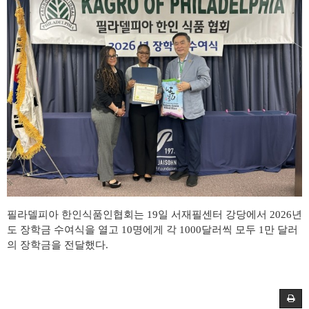
필라델피아 한인식품인협회는
19
일 서재필센터 강당에서
2026
년
도 장학금 수여식을 열고
10
명에게 각
1000
달러씩 모두
1
만 달러
의 장학금을 전달했다
.