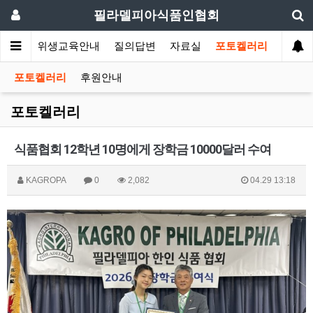
필라델피아식품인협회
회소식
위생교육안내
질의답변
자료실
포토켈러리
포토켈러리
후원안내
포토켈러리
식품협회 12학년 10명에게 장학금 10000달러 수여
KAGROPA
0
2,082
04.29 13:18