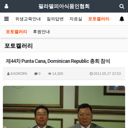
필라델피아식품인협회
회소식
위생교육안내
질의답변
자료실
포토켈러리
포토켈러리
후원안내
포토켈러리
제44차 Punta Cana, Dominican Republic 총회 참석
KAGROPA
0
14,300
2011.05.27 22:53