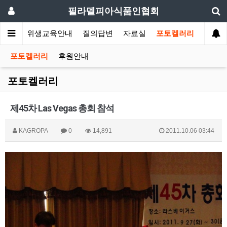
필라델피아식품인협회
회소식
위생교육안내
질의답변
자료실
포토켈러리
포토켈러리
후원안내
포토켈러리
제45차 Las Vegas 총회 참석
KAGROPA
0
14,891
2011.10.06 03:44