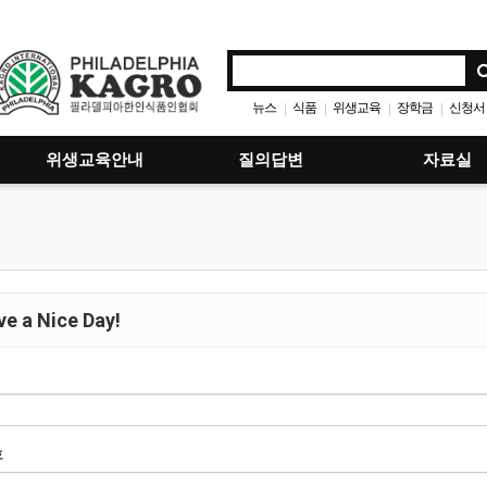
뉴스
식품
위생교육
장학금
신청서
|
|
|
|
위생교육안내
질의답변
자료실
e a Nice Day!
호