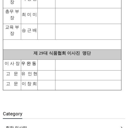
장
총무 부
최 미 미
장
교육 부
승 근 배
장
제 29대 식품협회 이사진 명단
이 사 장
우 완 동
고 문
유
인 현
고 문
이 창 희
Category
회장 인사말