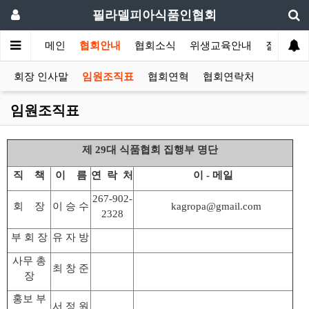
필라델피아식품인협회
메인
협회안내
협회소식
위생교육안내
질의답변
회장 인사말
임원조직표
협회연혁
협회연락처
임원조직표
제 29대 식품협회 집행부 명단
직 책
이 름
연 락 처
이 - 메일
267-902-
회 장
이 승 수
kagropa@gmail.com
2328
부 회 장
유 자 방
사무 총
최 창 준
장
홍보 부
서 정 원