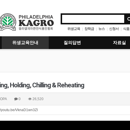
위생교육
장학금
뉴스
신청서
식품
|
|
|
|
위생교육안내
질의답변
자료실
ng, Holding, Chilling & Reheating
OPA
0
26,520
://youtu.be/VknaD1wn3ZI