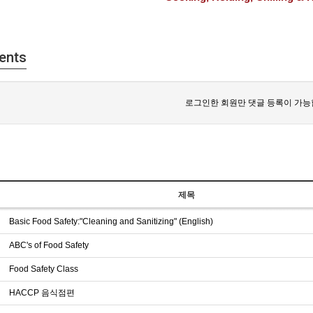
ents
로그인한 회원만 댓글 등록이 가능
제목
Basic Food Safety:"Cleaning and Sanitizing" (English)
ABC's of Food Safety
Food Safety Class
HACCP 음식점편