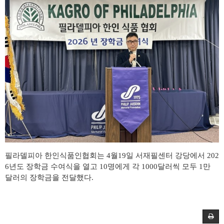
필라델피아 한인식품인협회는
4월19
일 서재필센터 강당에서
202
6
년도 장학금 수여식을 열고
10
명에게 각
1000
달러씩 모두
1
만
달러의 장학금을 전달했다
.