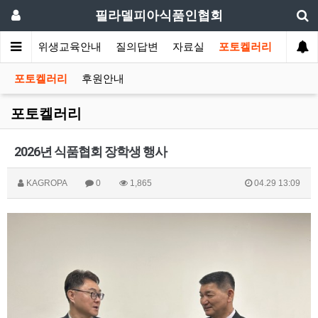
필라델피아식품인협회
회소식
위생교육안내
질의답변
자료실
포토켈러리
포토켈러리
후원안내
포토켈러리
2026년 식품협회 장학생 행사
KAGROPA
0
1,865
04.29 13:09